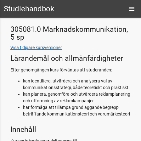
Studiehandbok
menu
305081.0 Marknadskommunikation,
5 sp
Visa tidigare kursversioner
Lärandemål och allmänfärdigheter
Efter genomgången kurs förväntas att studeranden:
kan identifiera, utvärdera och analysera val av
kommunikationsstrategi, både teoretiskt och praktiskt
kan planera, genomföra och utvärdera reklamplanering
och utformning av reklamkampanjer
har förmåga att tillämpa grundläggande begrepp
beträffande kommunikationsteori och varumärkesteori
Innehåll
Kursen introducerar deltagarna till